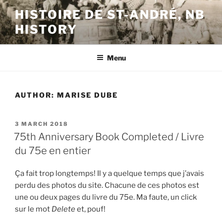
Skip
HISTOIRE DE ST-ANDRÉ, NB
to
HISTORY
content
Menu
AUTHOR:
MARISE DUBE
POSTED
3 MARCH 2018
ON
75th Anniversary Book Completed / Livre
du 75e en entier
Ça fait trop longtemps! Il y a quelque temps que j’avais
perdu des photos du site. Chacune de ces photos est
une ou deux pages du livre du 75e. Ma faute, un click
sur le mot
Delete
et, pouf!