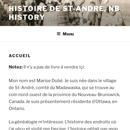
Skip
HISTOIRE DE ST-ANDRÉ, NB
to
HISTORY
content
Menu
ACCUEIL
Notez:
Il n’y a pas de livre à vendre içi.
Mon nom est Marise Dubé. Je suis née dans le village
de St-André, comté du Madawaska, qui se trouve au
coin nord-ouest de la province du Nouveau-Brunswick,
Canada. Je suis présentement résidente d’Ottawa, en
Ontario.
La généalogie m’intéresse. L’histoire des endroits où
j’ai vécu et visité me fascine. L’histoire nétait pas mon